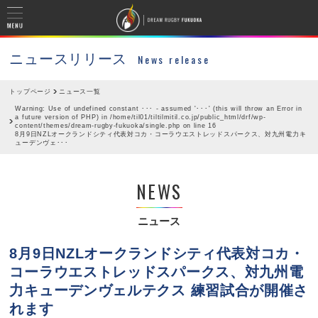
ニュースリリース
News release
トップページ
ニュース一覧
Warning
: Use of undefined constant ･･･ - assumed '･･･' (this will throw an Error in
a future version of PHP) in
/home/til01/tiltilmitil.co.jp/public_html/drf/wp-
content/themes/dream-rugby-fukuoka/single.php
on line
16
8月9日NZLオークランドシティ代表対コカ・コーラウエストレッドスパークス、対九州電力キ
ューデンヴェ･･･
NEWS
ニュース
8月9日NZLオークランドシティ代表対コカ・
コーラウエストレッドスパークス、対九州電
力キューデンヴェルテクス 練習試合が開催さ
れます