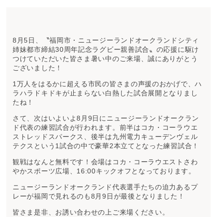
8月5日、〝福岡市・ニュージーランドオークランドシティ
姉妹都市締結30周年記念ラグビー親善試合〟の応援に駆け
つけていただいた皆さま暑い中のご来場、誠にありがとう
ございました！
1万人をはるかに超える市民の皆さまの声援のおかげで、ハ
ラハラドキドキが止まらない白熱した試合展開となりまし
たね！
さて、次はいよいよ8月9日にニュージーランドオークラン
ド代表の練習試合が行われます。前半はコカ・コーラウエ
ストレッドスパークス、後半は九州電力キューデンヴェル
テクスという1試合の中で豪華2本立てとなった練習試合！
観戦はなんと無料です！会場はコカ・コーラウエストさわ
やかスポーツ広場、16:00キックオフとなっております。
ニュージーランドオークランド代表選手たちの迫力あるプ
レーが福岡で見れるのも8月9日が最後となりました！
皆さま是非、お誘い合わせの上ご来場ください。